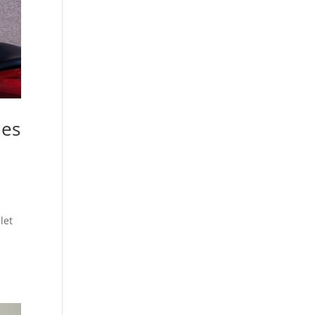
des
let