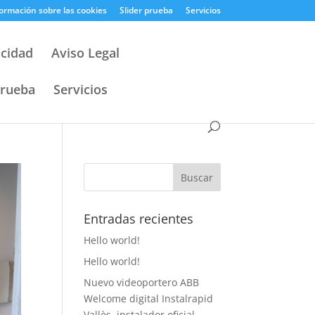
ormación sobre las cookies
Slider prueba
Servicios
acidad
Aviso Legal
prueba
Servicios
Entradas recientes
Hello world!
Hello world!
Nuevo videoportero ABB
Welcome digital Instalrapid
Vallès, instalador oficial