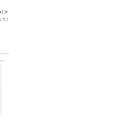
ación
es de