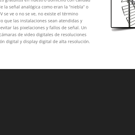
e la señal analógica como eran la “niebla” o
TV se ve o no se ve, no existe el término
o que las instalaciones sean atendidas y
vitar las pixelaciones y fallos de señal. Un
a cámaras de video digitales de resoluciones
 digital y display digital de alta resolución.