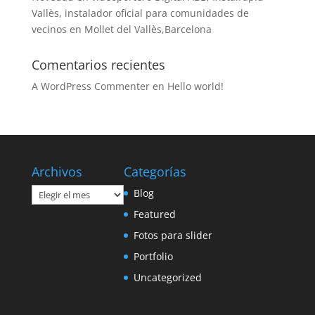
Vallès, instalador oficial para comunidades de
vecinos en Mollet del Vallès,Barcelona
Comentarios recientes
A WordPress Commenter
en
Hello world!
Archivos
Categorías
Archivos
Blog
Featured
Fotos para slider
Portfolio
Uncategorized