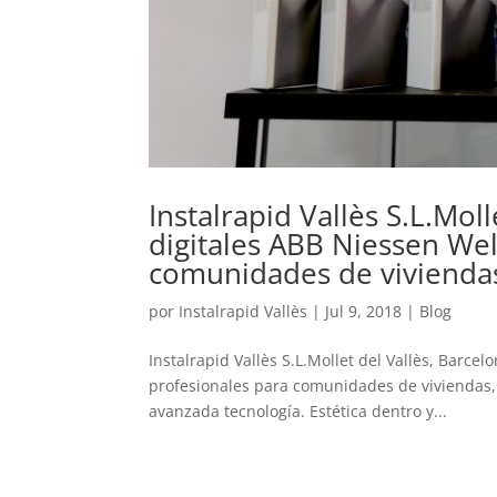
Instalrapid Vallès S.L.Mol
digitales ABB Niessen Wel
comunidades de viviendas
por
Instalrapid Vallès
|
Jul 9, 2018
|
Blog
Instalrapid Vallès S.L.Mollet del Vallès, Barce
profesionales para comunidades de viviendas,
avanzada tecnología. Estética dentro y...