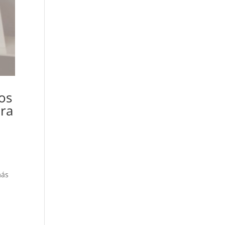
ros
ara
más